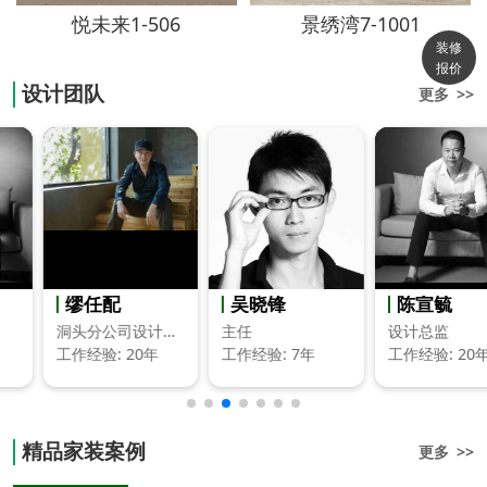
悦未来1-506
景绣湾7-1001
装修
报价
设计团队
更多 >>
缪任配
吴晓锋
陈宣毓
洞头分公司设计总监
主任
设计总监
工作经验: 20年
工作经验: 7年
工作经验: 20年
精品家装案例
更多 >>