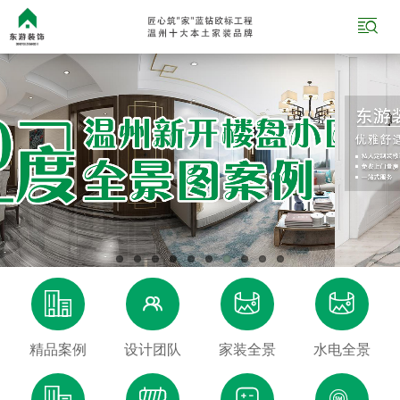





精品案例
设计团队
家装全景
水电全景



