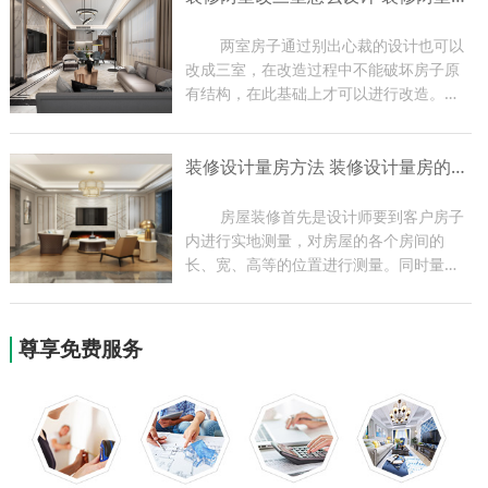
编带大家了解一下玄关装修...
	两室房子通过别出心裁的设计也可以
改成三室，在改造过程中不能破坏房子原
有结构，在此基础上才可以进行改造。两
室改三室一定要让房子更加舒适，最好能
够改变一下装饰风格，家里的各项功能都
装修设计量房方法 装修设计量房的作用
要比改造之前有进步。下面小编带大家了
解一下装修装修两室改三...
	房屋装修首先是设计师要到客户房子
内进行实地测量，对房屋的各个房间的
长、宽、高等的位置进行测量。同时量房
过程也是设计师与业主现场沟通的过程，
设计师可根据实地情况提出一些合理化建
议，为以后方案的设计做好前期准备。今
尊享免费服务
天小编就为大家带来关于装...