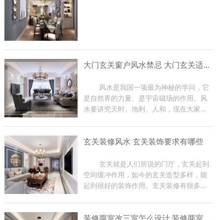
大门玄关窗户风水禁忌 大门玄关适合摆放什么
	风水是我国一项最为神秘的学问，它
是自然界的力量、是宇宙磁场的作用。风
水要讲究天时、地利、人和，现在大家在
装修房子的时候都比较关注大门玄关窗户
风水，因为那是一家财气和运气的入口，
玄关装修风水 玄关装饰要求有哪些
装修时有很多禁忌。那么下面东游装饰的
小编就给大家介绍一下大...
	玄关就是人们所说的门厅，玄关起到
空间缓冲作用，如今的玄关造型多样，能
起到很好的装饰作用。玄关装修有很多风
水禁忌，如果在装修过程中不注意，会影
响到家里的磁场，从而影响家人身体健
装修两室改三室怎么设计 装修两室注意事项
康，严重时会影响到主人的事业。下面小