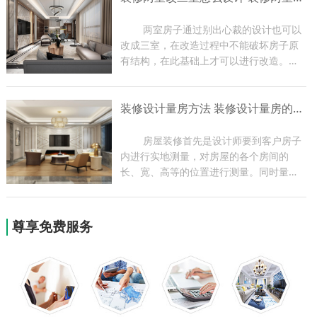
编带大家了解一下玄关装修...
	两室房子通过别出心裁的设计也可以
改成三室，在改造过程中不能破坏房子原
有结构，在此基础上才可以进行改造。两
室改三室一定要让房子更加舒适，最好能
够改变一下装饰风格，家里的各项功能都
装修设计量房方法 装修设计量房的作用
要比改造之前有进步。下面小编带大家了
解一下装修装修两室改三...
	房屋装修首先是设计师要到客户房子
内进行实地测量，对房屋的各个房间的
长、宽、高等的位置进行测量。同时量房
过程也是设计师与业主现场沟通的过程，
设计师可根据实地情况提出一些合理化建
议，为以后方案的设计做好前期准备。今
尊享免费服务
天小编就为大家带来关于装...