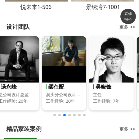
悦未来1-506
景绣湾7-1001
装修
报价
设计团队
更多 >>
缪任配
吴晓锋
陈宣毓
洞头分公司设计总监
主任
设计总监
工作经验: 20年
工作经验: 7年
工作经验: 20年
精品家装案例
更多 >>